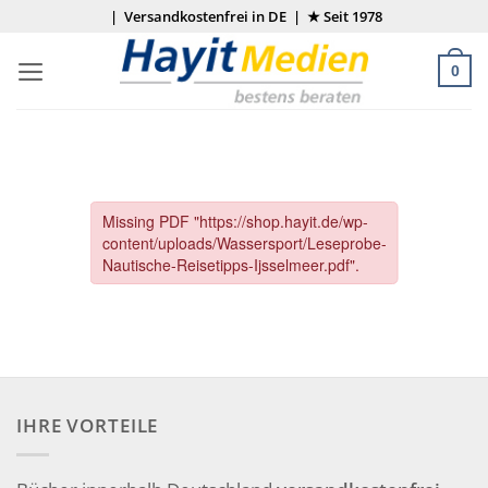
Zum
| Versandkostenfrei in DE | ★ Seit 1978
Inhalt
springen
0
IHRE VORTEILE