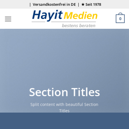
Zum
| Versandkostenfrei in DE | ★ Seit 1978
Inhalt
springen
0
Section Titles
Split content with beautiful Section
Titles