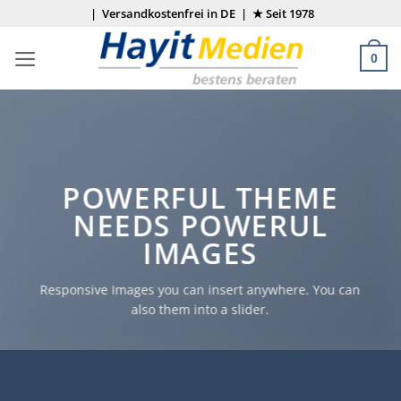
Zum
| Versandkostenfrei in DE | ★ Seit 1978
Inhalt
springen
0
POWERFUL THEME
NEEDS POWERUL
IMAGES
Responsive Images you can insert anywhere. You can
also them into a slider.