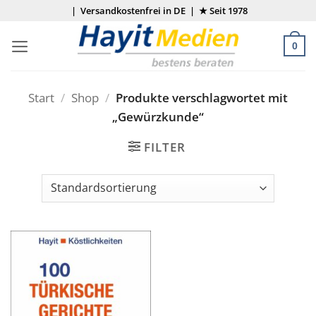
Zum
| Versandkostenfrei in DE | ★ Seit 1978
Inhalt
springen
0
Start
/
Shop
/
Produkte verschlagwortet mit
„Gewürzkunde“
FILTER