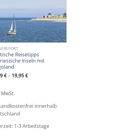
SERSPORT
tische Reisetipps
riesische Inseln mit
goland
99
€
–
19,95
€
. MwSt.
sandkostenfrei innerhalb
tschland
erzeit:
1-3 Arbeitstage