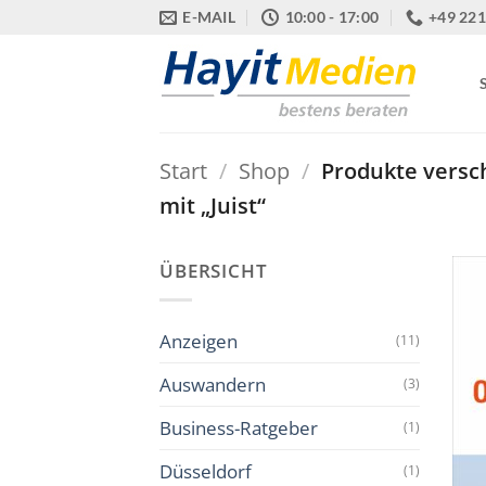
Zum
E-MAIL
10:00 - 17:00
+49 221
Inhalt
springen
Start
/
Shop
/
Produkte versc
mit „Juist“
ÜBERSICHT
Anzeigen
(11)
Auswandern
(3)
Business-Ratgeber
(1)
Düsseldorf
(1)