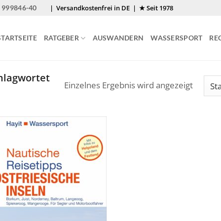
 999846-40
| Versandkostenfrei in DE | ★ Seit 1978
STARTSEITE
RATGEBER
AUSWANDERN
WASSERSPORT
RE
hlagwortet
Einzelnes Ergebnis wird angezeigt