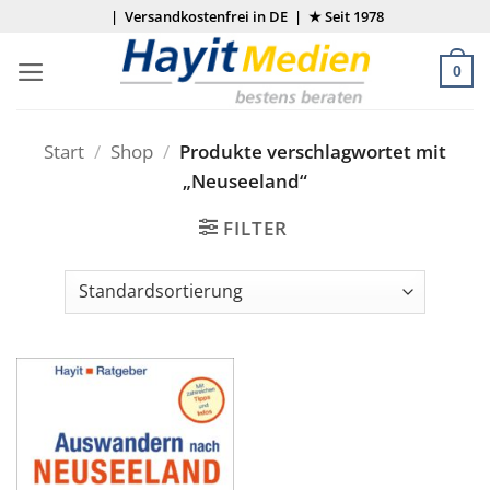
Zum
| Versandkostenfrei in DE | ★ Seit 1978
Inhalt
springen
0
Start
/
Shop
/
Produkte verschlagwortet mit
„Neuseeland“
FILTER