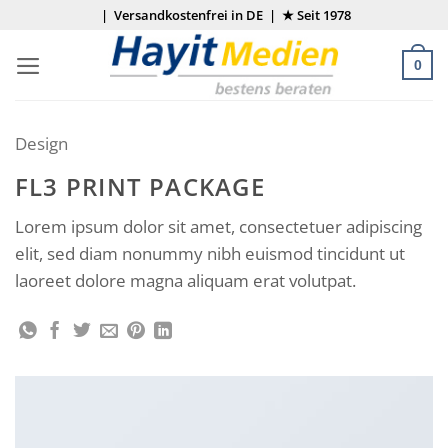
Zum
| Versandkostenfrei in DE | ★ Seit 1978
Inhalt
springen
0
Design
FL3 PRINT PACKAGE
Lorem ipsum dolor sit amet, consectetuer adipiscing
elit, sed diam nonummy nibh euismod tincidunt ut
laoreet dolore magna aliquam erat volutpat.