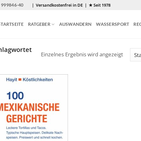
 999846-40
| Versandkostenfrei in DE | ★ Seit 1978
STARTSEITE
RATGEBER
AUSWANDERN
WASSERSPORT
RE
hlagwortet
Einzelnes Ergebnis wird angezeigt