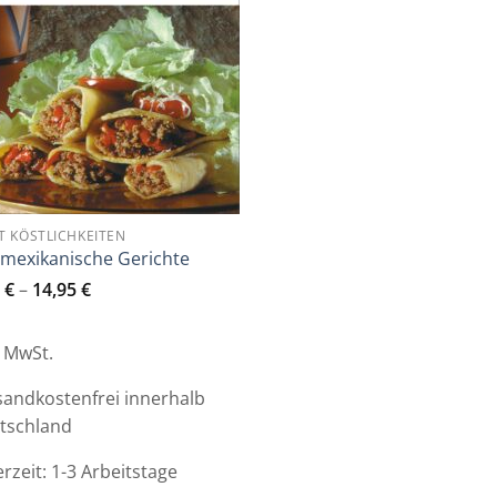
T KÖSTLICHKEITEN
 mexikanische Gerichte
9
€
–
14,95
€
. MwSt.
sandkostenfrei innerhalb
tschland
erzeit:
1-3 Arbeitstage