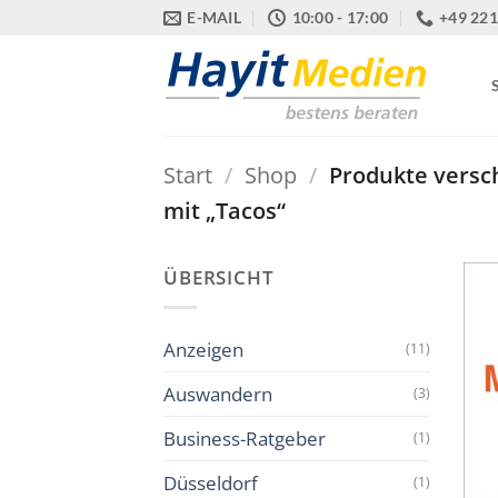
Zum
E-MAIL
10:00 - 17:00
+49 221
Inhalt
springen
Start
/
Shop
/
Produkte versc
mit „Tacos“
ÜBERSICHT
Anzeigen
(11)
Auswandern
(3)
Business-Ratgeber
(1)
Düsseldorf
(1)