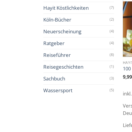
Hayit Köstlichkeiten
(7)
Köln-Bücher
(2)
Neuerscheinung
(4)
Ratgeber
(4)
Reiseführer
(8)
HAYI
Reisegeschichten
(1)
100
9,9
Sachbuch
(3)
Wassersport
(5)
inkl
Ver
Deu
Lief