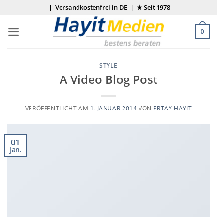
Zum
| Versandkostenfrei in DE | ★ Seit 1978
Inhalt
springen
0
STYLE
A Video Blog Post
VERÖFFENTLICHT AM
1. JANUAR 2014
VON
ERTAY HAYIT
01
Jan.